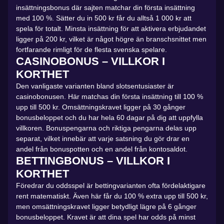
insättningsbonus där sajten matchar din första insättning
med 100 %. Sätter du in 500 kr får du alltså 1 000 kr att
spela för totalt. Minsta insättning för att aktivera erbjudandet
ligger på 200 kr, vilket är något högre än branschsnittet men
fortfarande rimligt för de flesta svenska spelare.
CASINOBONUS – VILLKOR I
KORTHET
Den vanligaste varianten bland slotsentusiaster är
casinobonusen. Här matchas din första insättning till 100 %
upp till 500 kr. Omsättningskravet ligger på 30 gånger
bonusbeloppet och du har hela 60 dagar på dig att uppfylla
villkoren. Bonuspengarna och riktiga pengarna delas upp
separat, vilket innebär att varje satsning du gör drar en
andel från bonuspotten och en andel från kontosaldot.
BETTINGBONUS – VILLKOR I
KORTHET
Föredrar du oddsspel är bettingvarianten ofta fördelaktigare
rent matematiskt. Även här får du 100 % extra upp till 500 kr,
men omsättningskravet ligger betydligt lägre på 6 gånger
bonusbeloppet. Kravet är att dina spel har odds på minst