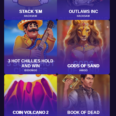
STACK 'EM
OUTLAWS INC
HACKSAW
HACKSAW
3 HOT CHILLIES HOLD
AND WIN
GODS OF SAND
BOOONGO
AMIGO
COIN VOLCANO 2
BOOK OF DEAD