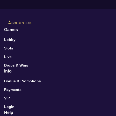
Games
Lobby
Slots
Live
Drops & Wins
Info
Bonus & Promotions
Payments
VIP
Login
Help