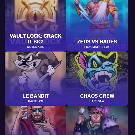
VAULT LOCK: CRACK
IT BIG!
ZEUS VS HADES
NOVOMATIC
PRAGMATIC PLAY
LE BANDIT
CHAOS CREW
HACKSAW
HACKSAW