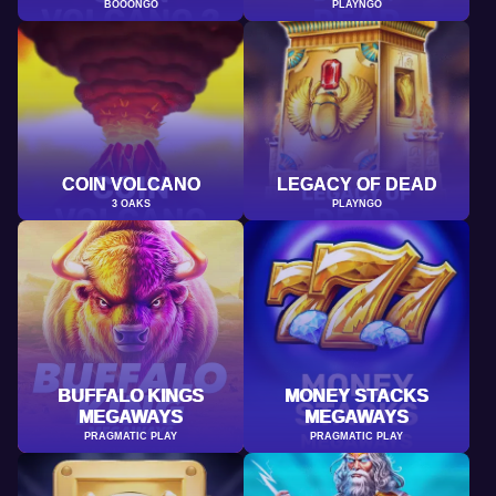
BOOONGO
PLAYNGO
COIN VOLCANO
LEGACY OF DEAD
3 OAKS
PLAYNGO
BUFFALO KINGS
MONEY STACKS
MEGAWAYS
MEGAWAYS
PRAGMATIC PLAY
PRAGMATIC PLAY