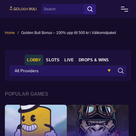
Home
Golden Bull Bonus – 100% upp till 500 kr i Välkomstpaket
LOBBY
SLOTS
LIVE
DROPS & WINS
All Providers
POPULAR GAMES